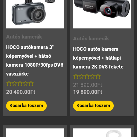
Autós kamerák
Autós kamerák
HOCO autókamera 3″
HOCO autós kamera
képernyővel + hátsó
képernyővel + hátlapi
kamera 1080P/30fps DV6
kamera 2K DV8 fekete
vasszürke
Értékelés:
21 890.00
Ft
0
Értékelés:
20 490.00
Ft
19 890.00
Ft
/
0
5
/
Kosárba teszem
Kosárba teszem
5