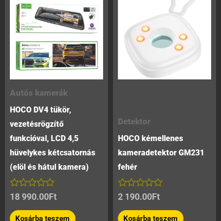
Autós kamerák
HOCO DV4 tükör,
Detektor
vezetésrögzítő
funkcióval, LCD 4,5
HOCO kémellenes
hüvelykes kétcsatornás
kameradetektor GM231
(elöl és hátul kamera)
fehér
Értékelés:
Értékelés:
18 990.00
Ft
2 190.00
Ft
0
0
/
/
Kosárba teszem
Kosárba teszem
5
5