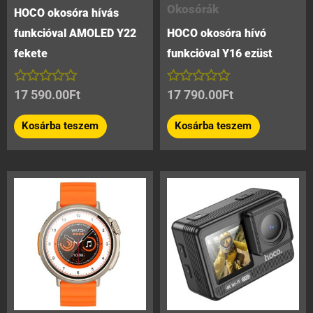
Okosórák
HOCO okosóra hívás
funkcióval AMOLED Y22
HOCO okosóra hívó
fekete
funkcióval Y16 ezüst
Értékelés:
Értékelés:
17 590.00
Ft
17 790.00
Ft
0
0
/
/
Kosárba teszem
Kosárba teszem
5
5