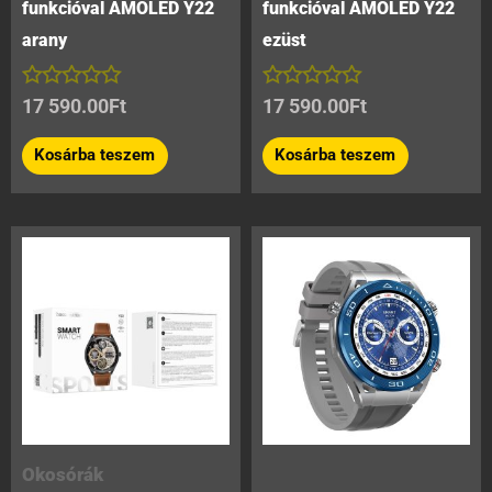
funkcióval AMOLED Y22
funkcióval AMOLED Y22
arany
ezüst
Értékelés:
Értékelés:
17 590.00
Ft
17 590.00
Ft
0
0
/
/
Kosárba teszem
Kosárba teszem
5
5
Okosórák