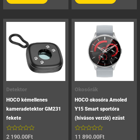
Detektor
Okosórák
HOCO kémellenes
HOCO okosóra Amoled
kameradetektor GM231
Y15 Smart sportóra
fekete
(hívásos verzió) ezüst
Értékelés:
Értékelés:
2 190.00
Ft
11 890.00
Ft