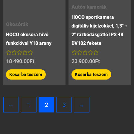
Autós kamerák
HOCO sportkamera
Okosórák
digitális kijelzőkkel, 1,3″ +
HOCO okosóra hívó
2″ rázkódásgátló IPS 4K
funkcióval Y18 arany
DV102 fekete
Értékelés:
Értékelés:
18 490.00
Ft
23 900.00
Ft
0
0
/
/
Kosárba teszem
Kosárba teszem
5
5
←
1
2
3
→