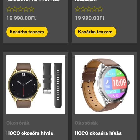
Értékelés:
Értékelés:
19 990.00
Ft
19 990.00
Ft
0
0
/
/
Kosárba teszem
Kosárba teszem
5
5
Okosórák
Okosórák
HOCO okosóra hívás
HOCO okosóra hívás