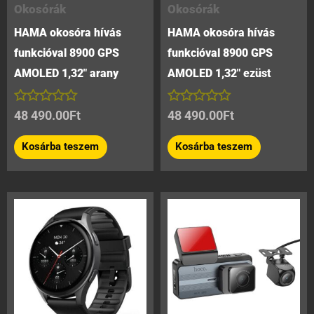
Okosórák
Okosórák
HAMA okosóra hívás
HAMA okosóra hívás
funkcióval 8900 GPS
funkcióval 8900 GPS
AMOLED 1,32″ arany
AMOLED 1,32″ ezüst
Értékelés:
Értékelés:
48 490.00
Ft
48 490.00
Ft
0
0
/
/
Kosárba teszem
Kosárba teszem
5
5