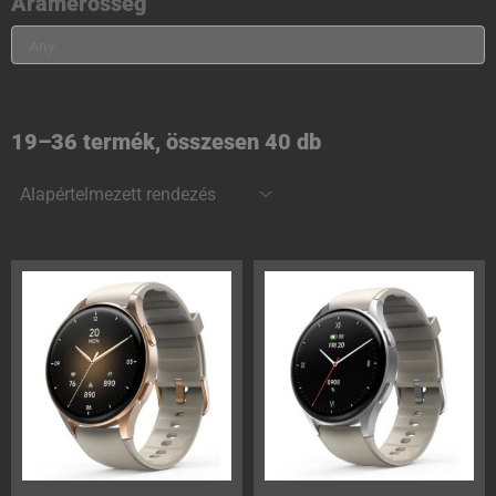
Áramerősség
19–36 termék, összesen 40 db