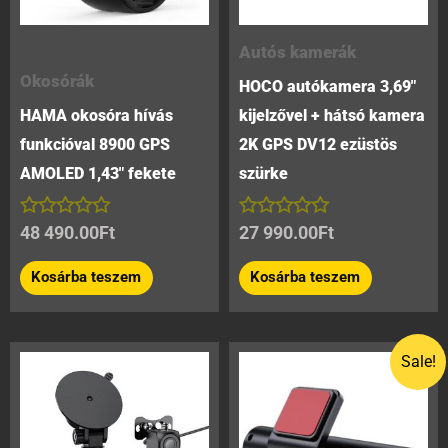
Autós kamerák
Okosórák
HOCO autókamera 3,69″
HAMA okosóra hívás
kijelzővel + hátsó kamera
funkcióval 8900 GPS
2K GPS DV12 ezüstös
AMOLED 1,43″ fekete
szürke
Értékelés:
Értékelés:
48 490.00
Ft
27 990.00
Ft
0
0
/
/
Kosárba teszem
Kosárba teszem
5
5
Original
Current
Sale!
price
price
was:
is:
21
19
890.00Ft.
890.00Ft.