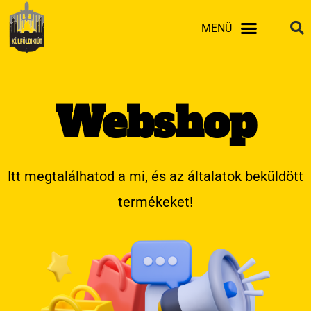
Skip
MENÜ
to
content
Webshop
Itt megtalálhatod a mi, és az általatok beküldött
termékeket!