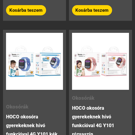
0
0
/
/
Kosárba teszem
Kosárba teszem
5
5
Okosórák
Okosórák
HOCO okosóra
HOCO okosóra
gyerekeknek hívó
gyerekeknek hívó
funkcióval 4G Y101
funkcióval 4G Y101 kék
rózsaszín