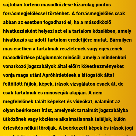
sajtóban történő másodközlése kizárólag pontos
forrásmegjelöléssel történhet. A forrásmegjelölés csak
abban az esetben fogadható el, ha a másodközlő
hivatkozásként helyezi azt el a tartalom közelében, amely
hivatkozás az adott tartalom eredetijére mutat. Bármilyen
más esetben a tartalmak részletének vagy egészének
másodközlése plágiumnak minősül, amely a mindenkori
vonatkozó jogszabályok által előírt következményeket
vonja maga után! Apróhirdetések a látogatók által
feltöltött fájlok, képek, írások vizsgálaton esnek át, de
csak tartalmuk és minőségük alapján. A nem
megfelelőnek talált képeket és videókat, valamint az
olyan beérkezett írást, amelynek tartalmát jogszabályba
ütközőnek vagy közlésre alkalmatlannak találjuk, külön
értesítés nélkül töröljük. A beérkezett képek és írások jogi