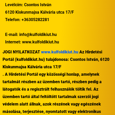
Levélcím: Csontos István
6120 Kiskunmajsa Kálvária utca 17/F
Telefon: +36305282281
E-mail:
info@kulfoldikiut.hu
Internet:
www.kulfoldikiut.hu
JOGI NYILATKOZAT
www.kulfoldikiut.hu
Az Hirdetési
Portál (kulfoldikiut.hu) tulajdonosa: Csontos István, 6120
Kiskunmajsa Kálvária utca 17/F
. A Hirdetési Portál egy közösségi honlap, amelynek
tartalmát részben az üzemben tartó, részben pedig a
látogatók és a regisztrált felhasználók töltik fel. Az
üzemben tartó által feltöltött tartalmak szerzői jogi
védelem alatt állnak, azok részének vagy egészének
másolása, terjesztése, nyomtatott vagy elektronikus