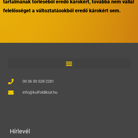
tartalmának törléséből eredő károkért, továbbá nem vállal
felelősséget a változtatásokból eredő károkért sem.
00 36 30 528 2281
info@kulfoldikiut.hu
Hírlevél