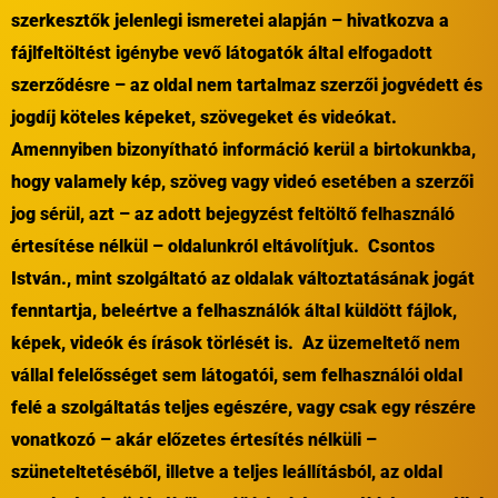
szerkesztők jelenlegi ismeretei alapján – hivatkozva a
fájlfeltöltést igénybe vevő látogatók által elfogadott
szerződésre – az oldal nem tartalmaz szerzői jogvédett és
jogdíj köteles képeket, szövegeket és videókat.
Amennyiben bizonyítható információ kerül a birtokunkba,
hogy valamely kép, szöveg vagy videó esetében a szerzői
jog sérül, azt – az adott bejegyzést feltöltő felhasználó
értesítése nélkül – oldalunkról eltávolítjuk. Csontos
István., mint szolgáltató az oldalak változtatásának jogát
fenntartja, beleértve a felhasználók által küldött fájlok,
képek, videók és írások törlését is. Az üzemeltető nem
vállal felelősséget sem látogatói, sem felhasználói oldal
felé a szolgáltatás teljes egészére, vagy csak egy részére
vonatkozó – akár előzetes értesítés nélküli –
szüneteltetéséből, illetve a teljes leállításból, az oldal