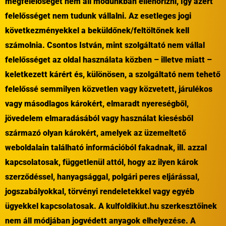
megfelelőségét nem áll módunkban ellenőrizni, így azért
felelősséget nem tudunk vállalni. Az esetleges jogi
következményekkel a beküldőnek/feltöltőnek kell
számolnia. Csontos István, mint szolgáltató nem vállal
felelősséget az oldal használata közben – illetve miatt –
keletkezett kárért és, különösen, a szolgáltató nem tehető
felelőssé semmilyen közvetlen vagy közvetett, járulékos
vagy másodlagos károkért, elmaradt nyereségből,
jövedelem elmaradásából vagy használat kiesésből
származó olyan károkért, amelyek az üzemeltető
weboldalain található információból fakadnak, ill. azzal
kapcsolatosak, függetlenül attól, hogy az ilyen károk
szerződéssel, hanyagsággal, polgári peres eljárással,
jogszabályokkal, törvényi rendeletekkel vagy egyéb
ügyekkel kapcsolatosak. A kulfoldikiut.hu szerkesztőinek
nem áll módjában jogvédett anyagok elhelyezése. A