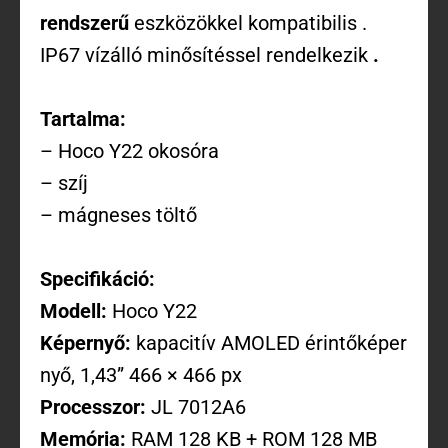
rendszerű
eszközökkel kompatibilis .
IP67 vízálló minősítéssel rendelkezik
.
Tartalma:
– Hoco Y22 okosóra
– szíj
– mágneses töltő
Specifikáció:
Modell:
Hoco Y22
Képernyő:
kapacitív
AMOLED
érintőképer
nyő, 1,43” 466 × 466 px
Processzor:
JL 7012A6
Memória:
RAM
128 KB +
ROM
128 MB