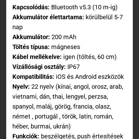
Kapcsolódás:
Bluetooth v5.3 (10 m-ig)
Akkumulátor élettartama:
körülbelül 5-7
nap
Akkumulátor:
200 mAh
Töltés típusa:
mágneses
Kábel mellékelve:
igen (töltés, 60 cm)
Vízállósági osztály:
IP67
Kompatibilitás:
iOS és Android eszközök
Nyelv:
22 nyelv (kínai, angol, orosz, arab,
vietnami, dán, thai, lengyel, perzsa,
spanyol, maláj, görög, francia, olasz,
német , portugál , török, latin, román,
héber, burmai, ukrán)
Funkciók:
beszélgetés, push értesítések