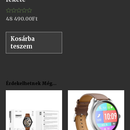
48 490.00
Ft
Értékelés:
0
/
5
Kosárba
teszem
Érdekelhetnek Még…