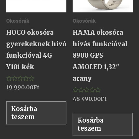
Okosórák
Okosórák
HOCO okosóra
HAMA okosóra
gyerekeknek hívó
hívás funkcióval
funkcióval 4G
8900 GPS
Y101 kék
AMOLED 1,32″
arany
19 990.00
Ft
Értékelés:
0
/
48 490.00
Ft
Értékelés:
5
0
Kosárba
/
5
teszem
Kosárba
teszem