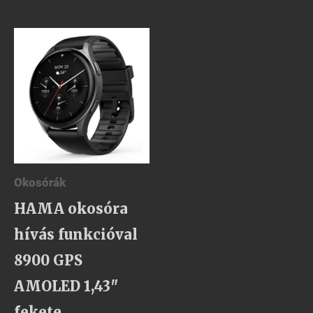
Okosórák
HAMA okosóra
hívás funkcióval
8900 GPS
AMOLED 1,43″
fekete