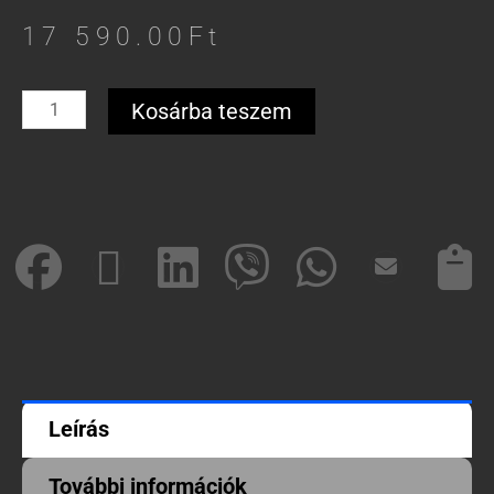
17 590.00
Ft
HOCO
Kosárba teszem
okosóra
hívás
funkcióval
AMOLED
Y22
arany
mennyiség
Leírás
További információk