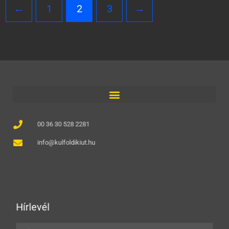
←
1
2
3
→
00 36 30 528 2281
info@kulfoldikiut.hu
Hírlevél
Név