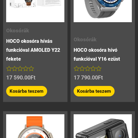
Okosórák
Okosórák
HOCO okosóra hívás
funkcióval AMOLED Y22
HOCO okosóra hívó
fekete
funkcióval Y16 ezüst
Értékelés:
Értékelés:
17 590.00
Ft
17 790.00
Ft
0
0
/
/
Kosárba teszem
Kosárba teszem
5
5