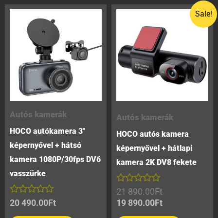
Original
Current
Sale!
price
price
was:
is:
21
19
890.00Ft.
890.00Ft.
Autós kamerák
Autós kamerák
HOCO autókamera 3″
HOCO autós kamera
képernyővel + hátsó
képernyővel + hátlapi
kamera 1080P/30fps DV6
kamera 2K DV8 fekete
vasszürke
Értékelés:
21 890.00
Ft
0
Értékelés:
20 490.00
Ft
19 890.00
Ft
/
0
5
/