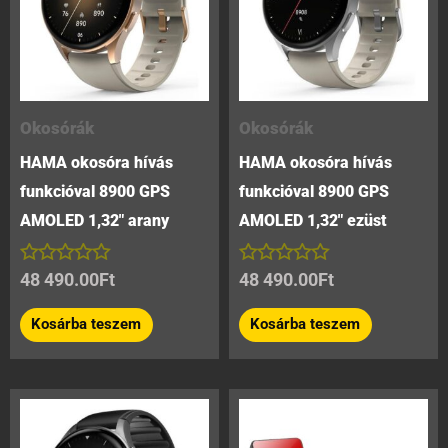
Okosórák
Okosórák
HAMA okosóra hívás
HAMA okosóra hívás
funkcióval 8900 GPS
funkcióval 8900 GPS
AMOLED 1,32″ arany
AMOLED 1,32″ ezüst
Értékelés:
Értékelés:
48 490.00
Ft
48 490.00
Ft
0
0
/
/
Kosárba teszem
Kosárba teszem
5
5