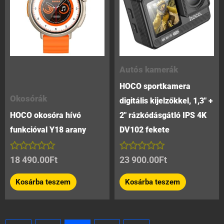
Autós kamerák
HOCO sportkamera
Okosórák
digitális kijelzőkkel, 1,3″ +
HOCO okosóra hívó
2″ rázkódásgátló IPS 4K
funkcióval Y18 arany
DV102 fekete
Értékelés:
Értékelés:
18 490.00
Ft
23 900.00
Ft
0
0
/
/
Kosárba teszem
Kosárba teszem
5
5