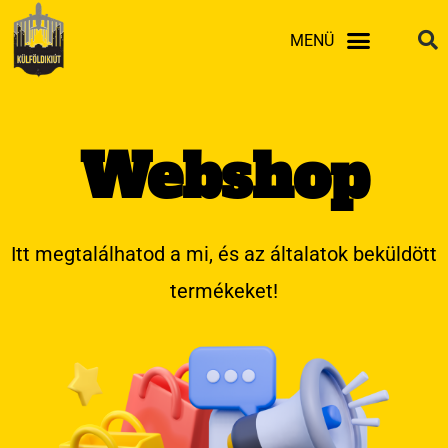
Skip
MENÜ
to
content
Webshop
Itt megtalálhatod a mi, és az általatok beküldött
termékeket!