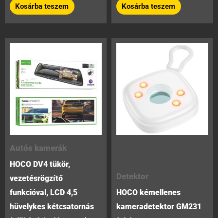
Kosárba teszem
Kosárba teszem
5
Autós kamerák
HOCO DV4 tükör,
Detektor
vezetésrögzítő
funkcióval, LCD 4,5
HOCO kémellenes
hüvelykes kétcsatornás
kameradetektor GM231