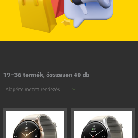
19–36 termék, összesen 40 db