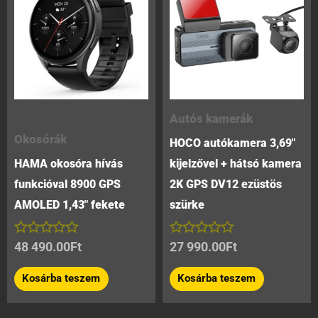
Autós kamerák
Okosórák
HOCO autókamera 3,69″
HAMA okosóra hívás
kijelzővel + hátsó kamera
funkcióval 8900 GPS
2K GPS DV12 ezüstös
AMOLED 1,43″ fekete
szürke
Értékelés:
Értékelés:
48 490.00
Ft
27 990.00
Ft
0
0
/
/
Kosárba teszem
Kosárba teszem
5
5