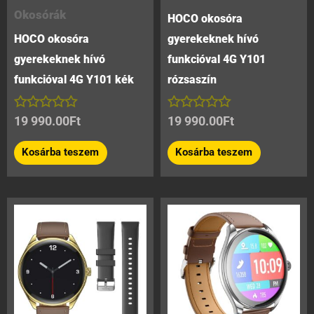
Okosórák
HOCO okosóra
HOCO okosóra
gyerekeknek hívó
gyerekeknek hívó
funkcióval 4G Y101
funkcióval 4G Y101 kék
rózsaszín
Értékelés:
Értékelés:
19 990.00
Ft
19 990.00
Ft
0
0
/
/
Kosárba teszem
Kosárba teszem
5
5