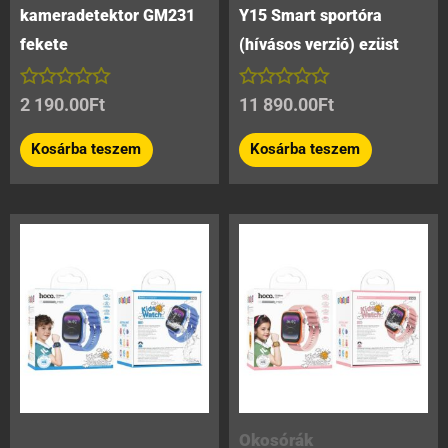
kameradetektor GM231
Y15 Smart sportóra
fekete
(hívásos verzió) ezüst
Értékelés:
Értékelés:
2 190.00
Ft
11 890.00
Ft
0
0
/
/
Kosárba teszem
Kosárba teszem
5
5
Okosórák