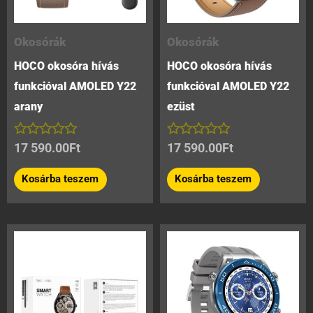
Okosórák
Okosórák
HOCO okosóra hívás
HOCO okosóra hívás
funkcióval AMOLED Y22
funkcióval AMOLED Y22
arany
ezüst
Értékelés:
Értékelés:
17 590.00
Ft
17 590.00
Ft
0
0
/
/
Kosárba teszem
Kosárba teszem
5
5