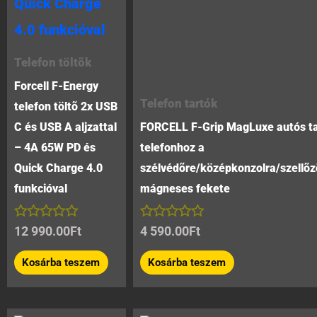
Telefon töltõk
Forcell F-Energy
Telefon tartók
telefon töltõ 2x USB
C és USB A aljzattal
FORCELL F-Grip MagLuxe autós ta
– 4A 65W PD és
telefonhoz a
Quick Charge 4.0
szélvédõre/középkonzolra/szellõz
funkcióval
mágneses fekete
Értékelés:
Értékelés:
12 990.00
Ft
4 590.00
Ft
0
0
/
/
Kosárba teszem
Kosárba teszem
5
5