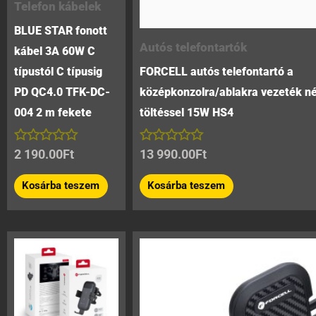
Telefon kábelek
BLUE STAR fonott
Autós telefontartók
kábel 3A 60W C
típustól C típusig
FORCELL autós telefontartó a
PD QC4.0 TFK-DC-
középkonzolra/ablakra vezeték né
004 2 m fekete
töltéssel 15W HS4
Értékelés:
Értékelés:
2 190.00
Ft
13 990.00
Ft
0
0
/
/
Kosárba teszem
Kosárba teszem
5
5