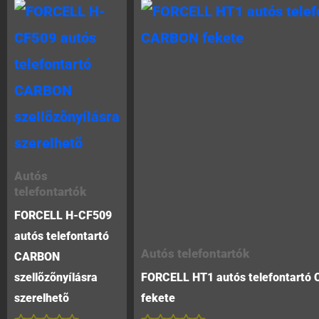
Autós
telefontartók
FORCELL H-CF509
autós telefontartó
Autós telefontartók
CARBON
szellõzõnyílásra
FORCELL HT1 autós telefontartó
szerelhetõ
fekete