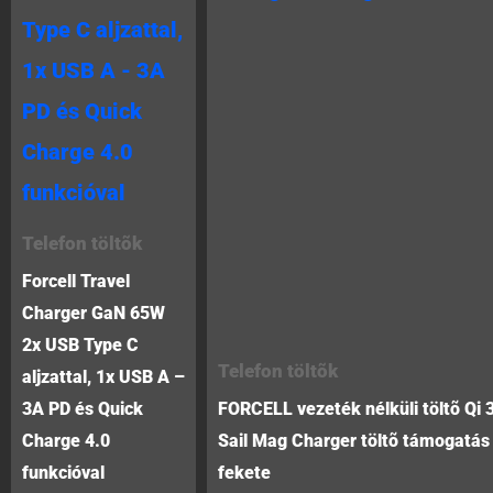
Telefon töltõk
Forcell Travel
Charger GaN 65W
2x USB Type C
Telefon töltõk
aljzattal, 1x USB A –
3A PD és Quick
FORCELL vezeték nélküli töltõ Qi 
Charge 4.0
Sail Mag Charger töltõ támogatá
funkcióval
fekete