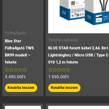
Fülhallgató
Telefon kábelek
Blue Star
Fülhallgató TWS
BLUE STAR fonott kábel 2,4A 3in
BK99 modell –
Lightninghez / Micro USB / Type 
fekete
010 1,2 m fekete
Értékelés:
Értékelés:
5 490.00
Ft
1 990.00
Ft
0
0
/
/
Kosárba teszem
Kosárba teszem
5
5