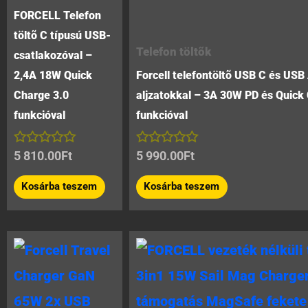
FORCELL Telefon
töltõ C típusú USB-
Telefon töltõk
csatlakozóval –
2,4A 18W Quick
Forcell telefontöltõ USB C és USB
Charge 3.0
aljzatokkal – 3A 30W PD és Quick
funkcióval
funkcióval
Értékelés:
Értékelés:
5 810.00
Ft
5 990.00
Ft
0
0
/
/
Kosárba teszem
Kosárba teszem
5
5