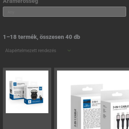
Áramerősség
1–18 termék, összesen 40 db