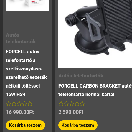
Autós
telefontartók
FORCELL autós
telefontartó a
szellõszõnyílásra
Autós telefontartók
szerelhetõ vezeték
nélküli töltéssel
FORCELL CARBON BRACKET autó
15W HS4
telefontartó normál karral
Értékelés:
Értékelés:
16 990.00
Ft
2 590.00
Ft
0
0
/
/
Kosárba teszem
Kosárba teszem
5
5