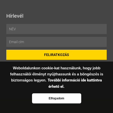
Hírlevél
Név
Email
FELIRATKOZÁS
Weboldalunkon cookie-kat használunk, hogy jobb
felhasználói élményt nyújthassunk és a böngészés is
© Copyright 2022 kulfoldikiut.hu - Minden jog fenntartva.
biztonságos legyen.
További információ ide kattintva
F
érhető el.
a
Elfogadom
c