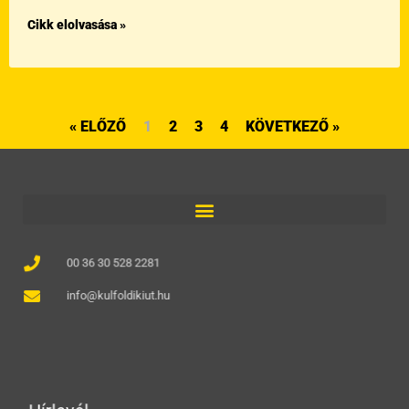
Cikk elolvasása »
« ELŐZŐ
1
2
3
4
KÖVETKEZŐ »
00 36 30 528 2281
info@kulfoldikiut.hu