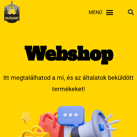
Skip
MENÜ
to
content
Webshop
Itt megtalálhatod a mi, és az általatok beküldött
termékeket!