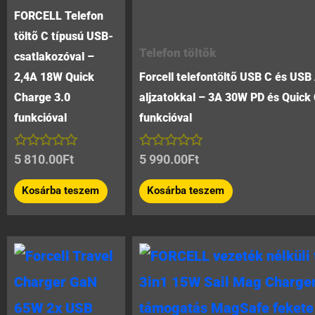
FORCELL Telefon
töltõ C típusú USB-
Telefon töltõk
csatlakozóval –
2,4A 18W Quick
Forcell telefontöltõ USB C és USB
Charge 3.0
aljzatokkal – 3A 30W PD és Quick
funkcióval
funkcióval
Értékelés:
Értékelés:
5 810.00
Ft
5 990.00
Ft
0
0
/
/
Kosárba teszem
Kosárba teszem
5
5