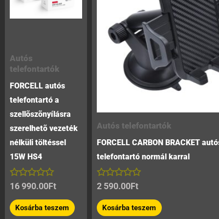
Autós
telefontartók
FORCELL autós
telefontartó a
szellõszõnyílásra
Autós telefontartók
szerelhetõ vezeték
nélküli töltéssel
FORCELL CARBON BRACKET autó
15W HS4
telefontartó normál karral
Értékelés:
Értékelés:
16 990.00
Ft
2 590.00
Ft
0
0
/
/
Kosárba teszem
Kosárba teszem
5
5