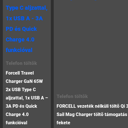
Telefon töltõk
Forcell Travel
Charger GaN 65W
2x USB Type C
Telefon töltõk
aljzattal, 1x USB A –
3A PD és Quick
FORCELL vezeték nélküli töltõ Qi 
Charge 4.0
Sail Mag Charger töltõ támogatá
funkcióval
fekete