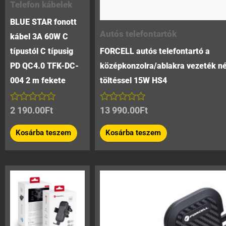
Telefon kábelek
BLUE STAR fonott
Autós telefontartók
kábel 3A 60W C
típustól C típusig
FORCELL autós telefontartó a
PD QC4.0 TFK-DC-
középkonzolra/ablakra vezeték né
004 2 m fekete
töltéssel 15W HS4
Értékelés:
Értékelés:
2 190.00
Ft
13 990.00
Ft
0
0
/
/
Kosárba teszem
Kosárba teszem
5
5