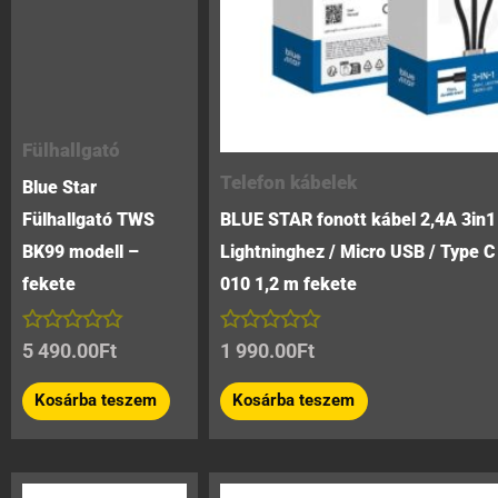
Fülhallgató
Telefon kábelek
Blue Star
Fülhallgató TWS
BLUE STAR fonott kábel 2,4A 3in
BK99 modell –
Lightninghez / Micro USB / Type 
fekete
010 1,2 m fekete
Értékelés:
Értékelés:
5 490.00
Ft
1 990.00
Ft
0
0
/
/
Kosárba teszem
Kosárba teszem
5
5