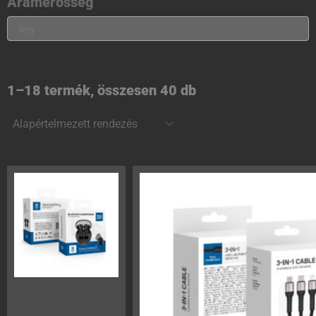
Áramerősség
1–18 termék, összesen 40 db