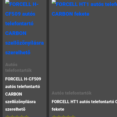
Autós
telefontartók
FORCELL H-CF509
autós telefontartó
Autós telefontartók
CARBON
szellõzõnyílásra
FORCELL HT1 autós telefontartó
szerelhetõ
fekete