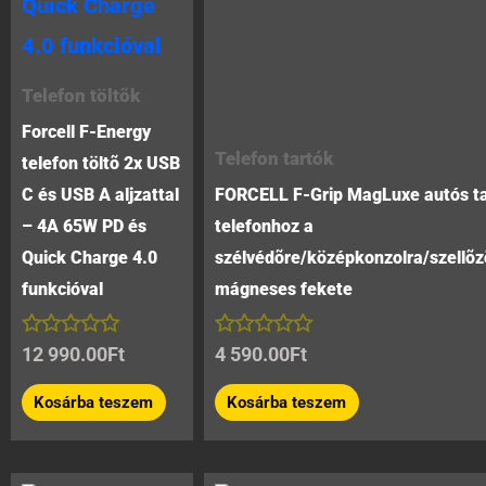
Telefon töltõk
Forcell F-Energy
Telefon tartók
telefon töltõ 2x USB
C és USB A aljzattal
FORCELL F-Grip MagLuxe autós ta
– 4A 65W PD és
telefonhoz a
Quick Charge 4.0
szélvédõre/középkonzolra/szellõz
funkcióval
mágneses fekete
Értékelés:
Értékelés:
12 990.00
Ft
4 590.00
Ft
0
0
/
/
Kosárba teszem
Kosárba teszem
5
5