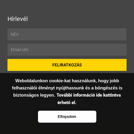
Hírlevél
Név
Email
FELIRATKOZÁS
Weboldalunkon cookie-kat használunk, hogy jobb
felhasználói élményt nyújthassunk és a böngészés is
© Copyright 2022 kulfoldikiut.hu - Minden jog fenntartva.
biztonságos legyen.
További információ ide kattintva
F
érhető el.
a
Elfogadom
c