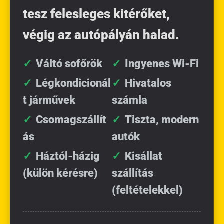
tesz felesleges kitérőket,
végig az autópályán halad.
Váltó sofőrök
Ingyenes Wi-Fi
Légkondicionál
Hivatalos
t járművek
számla
Csomagszállít
Tiszta, modern
ás
autók
Háztól-házig
Kisállat
(külön kérésre)
szállítás
(feltételekkel)