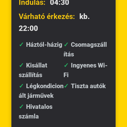
Indulás:
04:30
Várható érkezés:
kb.
22:00
Háztól-házig
Csomagszáll
ítás
Kisállat
Ingyenes Wi-
szállítás
Fi
Légkondicion
Tiszta autók
ált járművek
Hivatalos
számla