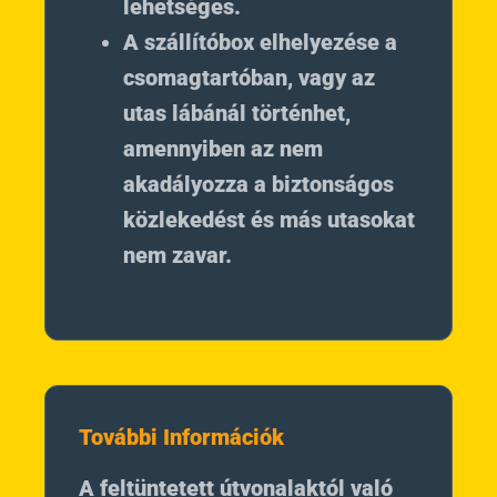
lehetséges.
A szállítóbox elhelyezése a
csomagtartóban, vagy az
utas lábánál történhet,
amennyiben az nem
akadályozza a biztonságos
közlekedést és más utasokat
nem zavar.
További Információk
A feltüntetett útvonalaktól való