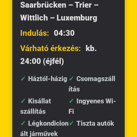
Saarbrücken – Trier –
Wittlich – Luxemburg
Indulás:
04:30
Várható érkezés:
kb.
24:00 (éjfél)
Háztól-házig
Csomagszáll
ítás
Kisállat
Ingyenes Wi-
szállítás
Fi
Légkondicion
Tiszta autók
ált járművek