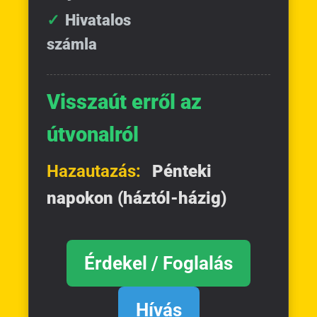
Hivatalos
számla
Visszaút erről az
útvonalról
Hazautazás:
Pénteki
napokon (háztól-házig)
Érdekel / Foglalás
Hívás