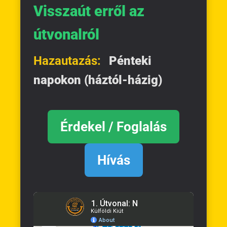
Visszaút erről az
útvonalról
Hazautazás:
Pénteki
napokon (háztól-házig)
Érdekel / Foglalás
Hívás