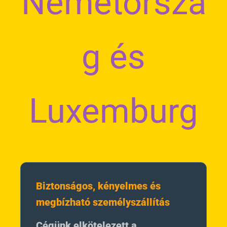
Németorszá
g és
Luxemburg
Biztonságos, kényelmes és
megbízható személyszállítás
Cégünk elkötelezett a