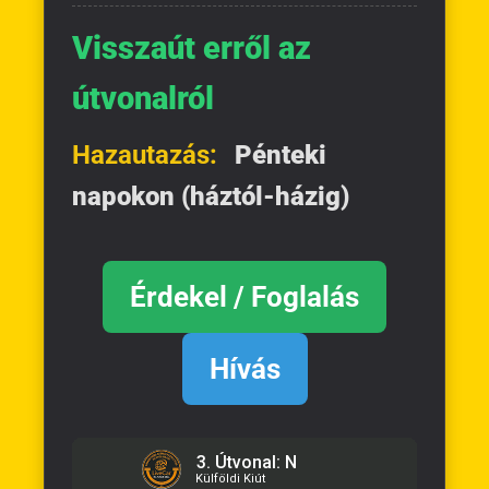
Visszaút erről az
útvonalról
Hazautazás:
Pénteki
napokon (háztól-házig)
Érdekel / Foglalás
Hívás