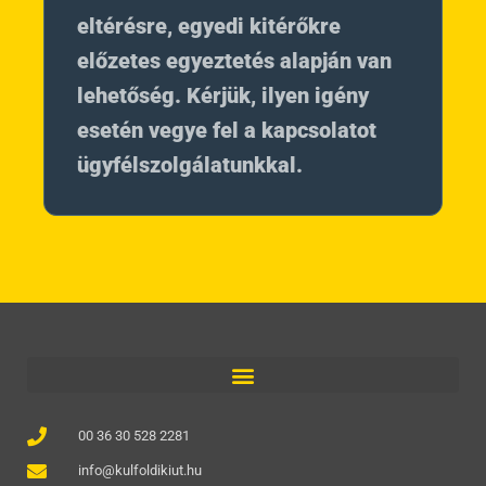
eltérésre, egyedi kitérőkre
előzetes egyeztetés alapján van
lehetőség. Kérjük, ilyen igény
esetén vegye fel a kapcsolatot
ügyfélszolgálatunkkal.
00 36 30 528 2281
info@kulfoldikiut.hu