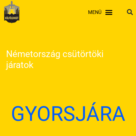
Skip
MENÜ
to
content
Németország csütörtöki
járatok
GYORSJÁRA