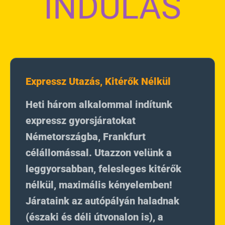
INDULÁS
Expressz Utazás, Kitérők Nélkül
Heti három alkalommal indítunk
expressz gyorsjáratokat
Németországba, Frankfurt
célállomással. Utazzon velünk a
leggyorsabban, felesleges kitérők
nélkül, maximális kényelemben!
Járataink az autópályán haladnak
(északi és déli útvonalon is), a