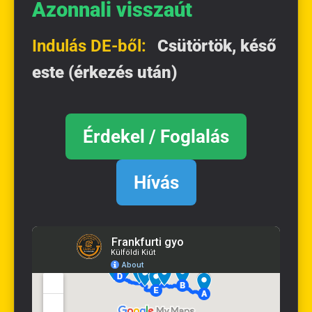
Azonnali visszaút
Indulás DE-ből:
Csütörtök, késő
este (érkezés után)
Érdekel / Foglalás
Hívás