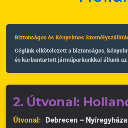
Biztonságos és Kényelmes Személyszállítá
Cégünk elkötelezett a biztonságos, kényel
és karbantartott járműparkunkkal állunk a
2. Útvonal: Hollan
Útvonal:
Debrecen – Nyíregyháza 