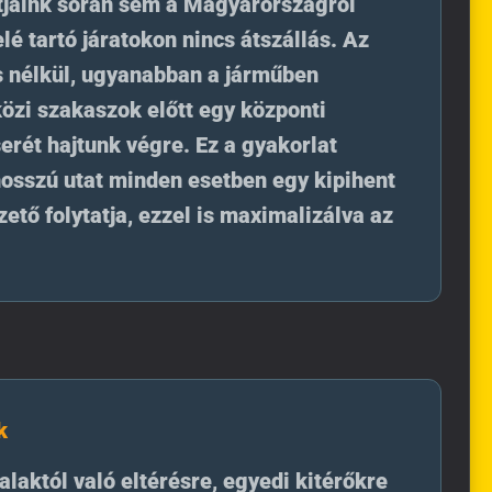
tjaink során sem a Magyarországról
lé tartó járatokon nincs átszállás. Az
 nélkül, ugyanabban a járműben
özi szakaszok előtt egy központi
erét hajtunk végre. Ez a gyakorlat
hosszú utat minden esetben egy kipihent
zető folytatja, ezzel is maximalizálva az
k
alaktól való eltérésre, egyedi kitérőkre