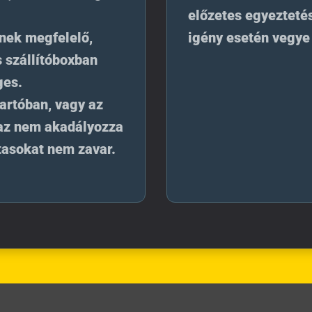
előzetes egyeztetés
ének megfelelő,
igény esetén vegye 
 szállítóboxban
ges.
artóban, vagy az
 az nem akadályozza
tasokat nem zavar.