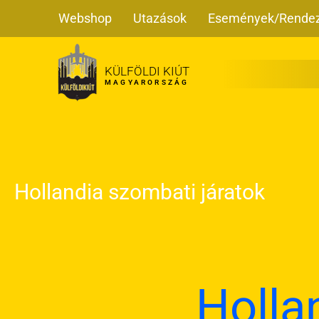
Skip
Webshop
Utazások
Események/Rende
to
content
KÜLFÖLDI KIÚT
MAGYARORSZÁG
Hollandia szombati járatok
Holla