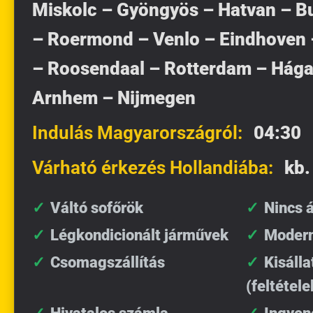
Miskolc – Gyöngyös – Hatvan – B
– Roermond – Venlo – Eindhoven –
– Roosendaal – Rotterdam – Hága
Arnhem – Nijmegen
Indulás Magyarországról:
04:30
Várható érkezés Hollandiába:
kb.
Váltó sofőrök
Nincs á
Légkondicionált járművek
Modern
Csomagszállítás
Kisálla
(feltétele