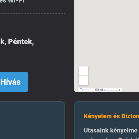
es Wi-Fi
k, Péntek,
Hívás
Kényelem és Bizton
Utasaink kényelme 