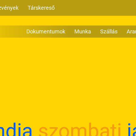
zvények
Társkereső
Dokumentumok
Munka
Szállás
Ara
ndia
szombati
j