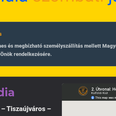
s
mes és megbízható személyszállítás mellett Mag
z Önök rendelkezésére.
dia
– Tiszaújváros –