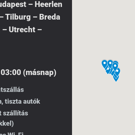
udapest – Heerlen
 Tilburg – Breda
 – Utrecht –
 03:00 (másnap)
tszállás
, tiszta autók
t szállítás
kkel)