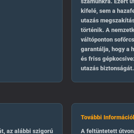
számunkra. Ezért ú
kifelé, sem a hazafe
utazás megszakítás
történik. A nemzetk
váltóponton sofőrcs
garantálja, hogy a 
és friss gépkocsive
utazás biztonságát.
További Információ
át, az alábbi szigorú
A feltüntetett útvon