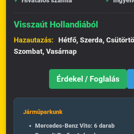
Hivatalos számla
Ingyen
Visszaút Hollandiából
Hazautazás:
Hétfő, Szerda, Csütörtö
Szombat, Vasárnap
Érdekel / Foglalás
Járműparkunk
Mercedes-Benz Vito: 6 darab