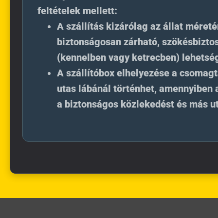
feltételek mellett:
A szállítás kizárólag az állat méret
biztonságosan zárható, szökésbiztos
(kennelben vagy ketrecben) lehetsé
A szállítóbox elhelyezése a csomagt
utas lábánál történhet, amennyiben
a biztonságos közlekedést és más u