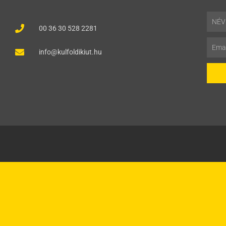
Név
00 36 30 528 2281
Email
info@kulfoldikiut.hu