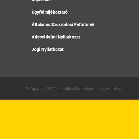
Ügyfél tájékoztató
Általános Szerződési Feltételek
Adatvédelmi Nyilatkozat
Jogi Nyilatkozat
© Copyright 2022 kulfoldikiut.hu - Minden jog fenntartva.