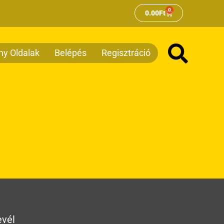
0
Kosár
0.00
Ft
ny Oldalak
Belépés
Regisztráció
evél