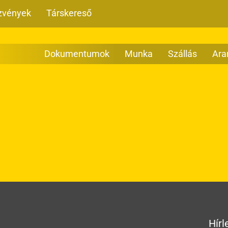
zvények
Társkereső
Dokumentumok
Munka
Szállás
Ara
Hírl