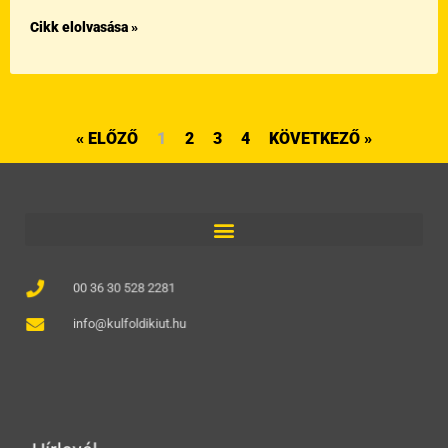
Cikk elolvasása »
« ELŐZŐ
1
2
3
4
KÖVETKEZŐ »
00 36 30 528 2281
info@kulfoldikiut.hu