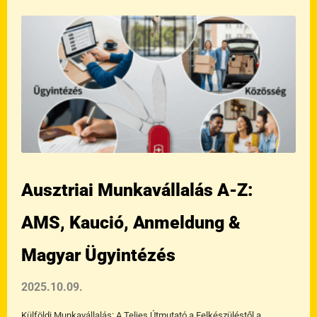
Oldal
Oldal
Oldal
Oldal
Ausztriai Munkavállalás A-Z:
AMS, Kaució, Anmeldung &
Magyar Ügyintézés
2025.10.09.
Külföldi Munkavállalás: A Teljes Útmutató a Felkészüléstől a