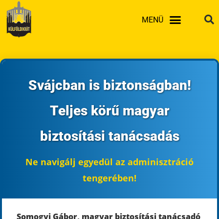
Skip
MENÜ
to
content
Svájcban is biztonságban!
Teljes körű magyar
biztosítási tanácsadás
Ne navigálj egyedül az adminisztráció
tengerében!
Somogyi Gábor, magyar biztosítási tanácsadó