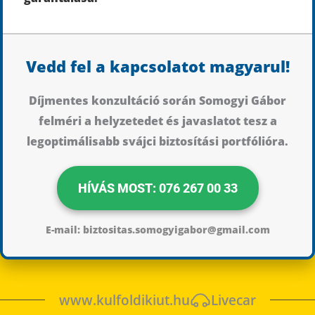
Vedd fel a kapcsolatot magyarul!
Díjmentes konzultáció során Somogyi Gábor
felméri a helyzetedet és javaslatot tesz a
legoptimálisabb svájci biztosítási portfólióra.
HÍVÁS MOST: 076 267 00 33
E-mail: biztositas.somogyigabor@gmail.com
www.kulfoldikiut.hu
Livecar