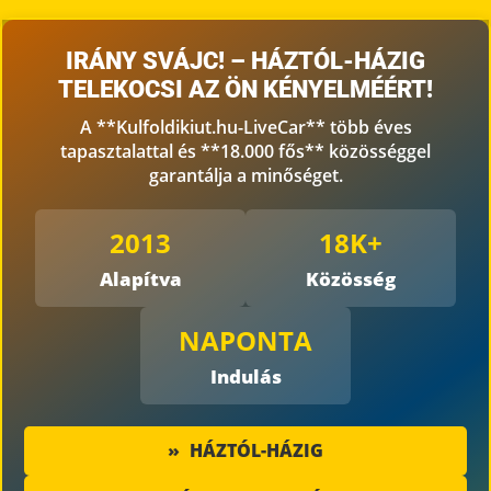
IRÁNY SVÁJC! – HÁZTÓL-HÁZIG
TELEKOCSI AZ ÖN KÉNYELMÉÉRT!
A **Kulfoldikiut.hu-LiveCar** több éves
tapasztalattal és **18.000 fős** közösséggel
garantálja a minőséget.
2013
18K+
Alapítva
Közösség
NAPONTA
Indulás
»
HÁZTÓL-HÁZIG