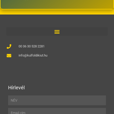
00 36 30 528 2281
info@kulfoldikiut.hu
Hírlevél
Név
Email