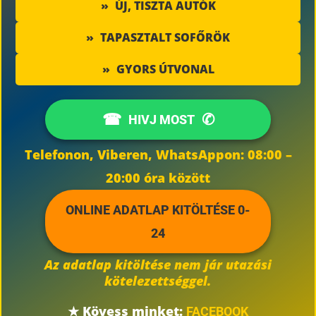
»
ÚJ, TISZTA AUTÓK
»
TAPASZTALT SOFŐRÖK
»
GYORS ÚTVONAL
☎
✆
HIVJ MOST
Telefonon, Viberen, WhatsAppon: 08:00 –
20:00 óra között
ONLINE ADATLAP KITÖLTÉSE 0-
24
Az adatlap kitöltése nem jár utazási
kötelezettséggel.
★
Kövess minket:
FACEBOOK