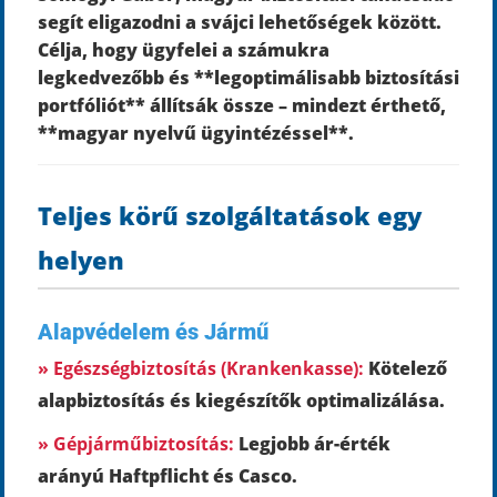
segít eligazodni a svájci lehetőségek között.
Célja, hogy ügyfelei a számukra
legkedvezőbb és **legoptimálisabb biztosítási
portfóliót** állítsák össze – mindezt érthető,
**magyar nyelvű ügyintézéssel**.
Teljes körű szolgáltatások egy
helyen
Alapvédelem és Jármű
» Egészségbiztosítás (Krankenkasse):
Kötelező
alapbiztosítás és kiegészítők optimalizálása.
» Gépjárműbiztosítás:
Legjobb ár-érték
arányú Haftpflicht és Casco.