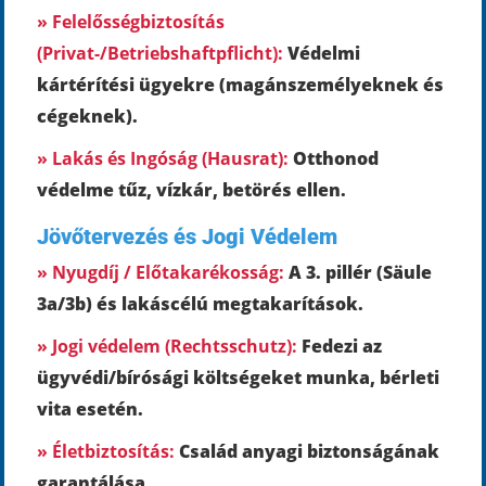
» Felelősségbiztosítás
(Privat-/Betriebshaftpflicht):
Védelmi
kártérítési ügyekre (magánszemélyeknek és
cégeknek).
» Lakás és Ingóság (Hausrat):
Otthonod
védelme tűz, vízkár, betörés ellen.
Jövőtervezés és Jogi Védelem
» Nyugdíj / Előtakarékosság:
A 3. pillér (Säule
3a/3b) és lakáscélú megtakarítások.
» Jogi védelem (Rechtsschutz):
Fedezi az
ügyvédi/bírósági költségeket munka, bérleti
vita esetén.
» Életbiztosítás:
Család anyagi biztonságának
garantálása.